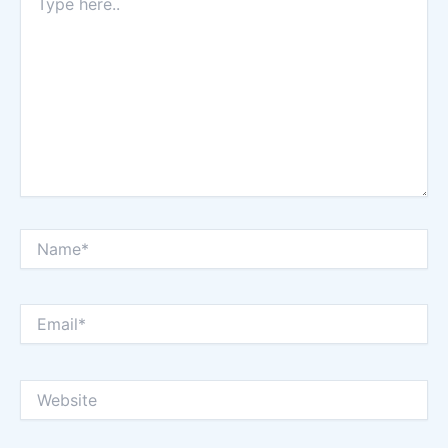
here..
Name*
Email*
Website