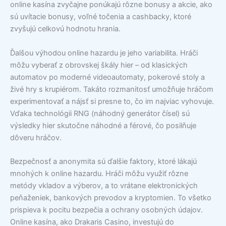
online kasína zvyčajne ponúkajú rôzne bonusy a akcie, ako
sú uvítacie bonusy, voľné točenia a cashbacky, ktoré
zvyšujú celkovú hodnotu hrania.
Ďalšou výhodou online hazardu je jeho variabilita. Hráči
môžu vyberať z obrovskej škály hier – od klasických
automatov po moderné videoautomaty, pokerové stoly a
živé hry s krupiérom. Takáto rozmanitosť umožňuje hráčom
experimentovať a nájsť si presne to, čo im najviac vyhovuje.
Vďaka technológii RNG (náhodný generátor čísel) sú
výsledky hier skutočne náhodné a férové, čo posilňuje
dôveru hráčov.
Bezpečnosť a anonymita sú ďalšie faktory, ktoré lákajú
mnohých k online hazardu. Hráči môžu využiť rôzne
metódy vkladov a výberov, a to vrátane elektronických
peňaženiek, bankových prevodov a kryptomien. To všetko
prispieva k pocitu bezpečia a ochrany osobných údajov.
Online kasína, ako Drakaris Casino, investujú do