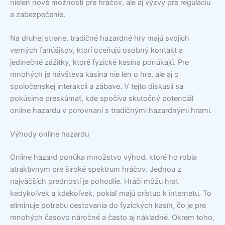
nielen nové možnosti pre hráčov, ale aj výzvy pre reguláciu
a zabezpečenie.
Na druhej strane, tradičné hazardné hry majú svojich
verných fanúšikov, ktorí oceňujú osobný kontakt a
jedinečné zážitky, ktoré fyzické kasína ponúkajú. Pre
mnohých je návšteva kasína nie len o hre, ale aj o
spoločenskej interakcii a zábave. V tejto diskusii sa
pokúsime preskúmať, kde spočíva skutočný potenciál
online hazardu v porovnaní s tradičnými hazardnými hrami.
Výhody online hazardu
Online hazard ponúka množstvo výhod, ktoré ho robia
atraktívnym pre široké spektrum hráčov. Jednou z
najväčších predností je pohodlie. Hráči môžu hrať
kedykoľvek a kdekoľvek, pokiaľ majú prístup k internetu. To
eliminuje potrebu cestovania do fyzických kasín, čo je pre
mnohých časovo náročné a často aj nákladné. Okrem toho,