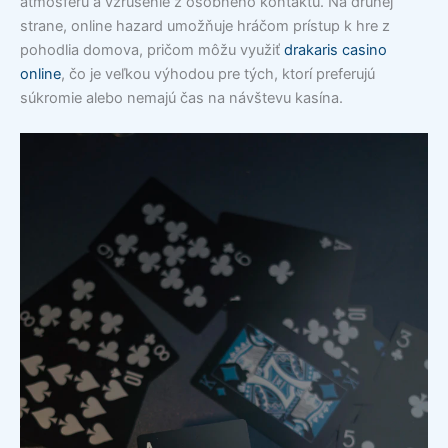
atmosféru a vzrušenie z osobného kontaktu. Na druhej
strane, online hazard umožňuje hráčom prístup k hre z
pohodlia domova, pričom môžu využiť
drakaris casino
online
, čo je veľkou výhodou pre tých, ktorí preferujú
súkromie alebo nemajú čas na návštevu kasína.