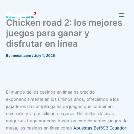
Skip
to
content
Chicken road 2: los mejores
juegos para ganar y
disfrutar en línea
By
rendat.com
/
July 1, 2026
El mundo de los casinos en línea ha crecido
exponencialmente en los últimos años, ofreciendo a los
jugadores una amplia gama de juegos que combinan
diversión y la posibilidad de ganar. Desde las clásicas
máquinas tragamonedas hasta los emocionantes juegos de
mesa, los casinos en línea como
Apuestas Bet593 Ecuador