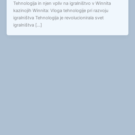
Tehnologija in njen vpliv na igralništvo v Winnita
kazinojih Winnita: Vloga tehnologije pri razvoju
igralništva Tehnologija je revolucionirala svet
igralništva […]