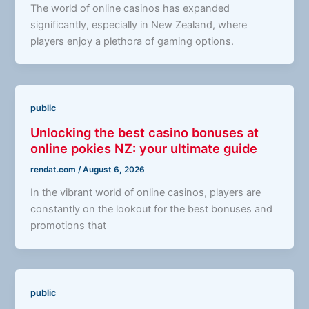
The world of online casinos has expanded
significantly, especially in New Zealand, where
players enjoy a plethora of gaming options.
public
Unlocking the best casino bonuses at
online pokies NZ: your ultimate guide
rendat.com
/
August 6, 2026
In the vibrant world of online casinos, players are
constantly on the lookout for the best bonuses and
promotions that
public