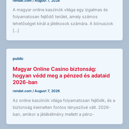
rendat.com
/
August 7, 2026
A magyar online kaszinók világa egy izgalmas és
folyamatosan fejlődő terület, amely számos
lehetőséget kínál a játékosok számára. A bónuszok
[…]
public
Magyar Online Casino biztonság:
hogyan védd meg a pénzed és adataid
2026-ban
rendat.com
/
August 7, 2026
Az online kaszinók világa folyamatosan fejlődik, és a
biztonság kiemelten fontos tényezővé vált. 2026-
ban, amikor a játékélmény mellett a pénz-