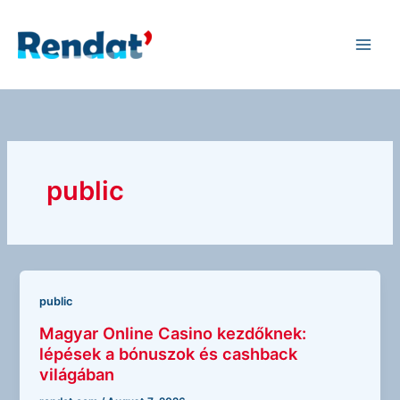
Skip
to
content
public
public
Magyar Online Casino kezdőknek:
lépések a bónuszok és cashback
világában