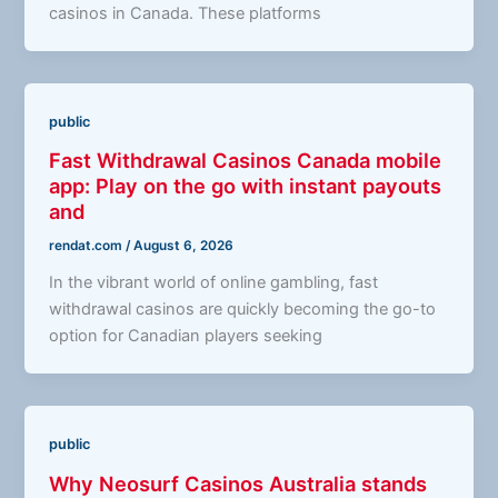
casinos in Canada. These platforms
public
Fast Withdrawal Casinos Canada mobile
app: Play on the go with instant payouts
and
rendat.com
/
August 6, 2026
In the vibrant world of online gambling, fast
withdrawal casinos are quickly becoming the go-to
option for Canadian players seeking
public
Why Neosurf Casinos Australia stands