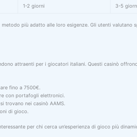
1-2 giorni
3-5 giorn
 metodo più adatto alle loro esigenze. Gli utenti valutano sp
ono attraenti per i giocatori italiani. Questi casinò offron
are fino a 7500€.
re con portafogli elettronici.
 si trovano nei casinò AAMS.
oni di gioco.
teressante per chi cerca un’esperienza di gioco più dinami