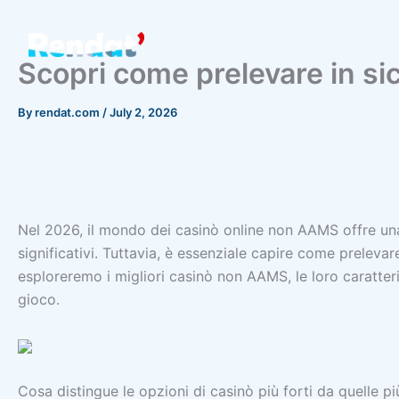
Skip
to
content
Scopri come prelevare in s
By
rendat.com
/
July 2, 2026
Nel 2026, il mondo dei casinò online non AAMS offre una
significativi. Tuttavia, è essenziale capire come prelevar
esploreremo i migliori casinò non AAMS, le loro caratteri
gioco.
Cosa distingue le opzioni di casinò più forti da quelle pi