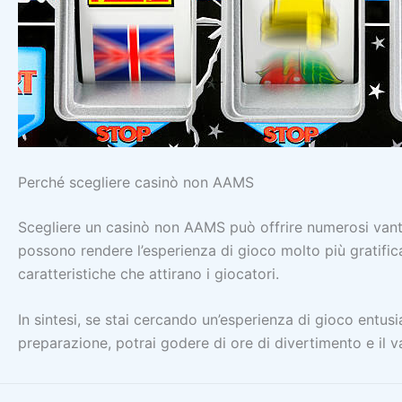
Perché scegliere casinò non AAMS
Scegliere un casinò non AAMS può offrire numerosi vantag
possono rendere l’esperienza di gioco molto più gratifican
caratteristiche che attirano i giocatori.
In sintesi, se stai cercando un’esperienza di gioco entu
preparazione, potrai godere di ore di divertimento e il va