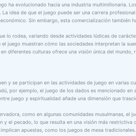
ego ha evolucionado hacia una industria multimillonaria. L
a. La idea de que el juego puede ser una carrera profesion
 económico. Sin embargo, esta comercialización también h
que lo rodea, variando desde actividades lúdicas de caráct
e el juego muestran cómo las sociedades interpretan la suer
 diferentes culturas ofrece una visión única del mundo, re
en y se participan en las actividades de juego en varias cu
indú, por ejemplo, el juego de los dados es mencionado en 
entre juego y espiritualidad añade una dimensión que trasci
nservadora, como en algunas comunidades musulmanas, el j
 y el pecado, lo que resulta en una visión más restrictiva 
implican apuestas, como los juegos de mesa tradicionales.