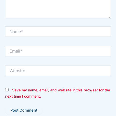
Name*
Email*
Website
Save my name, email, and website in this browser for the
next time I comment.