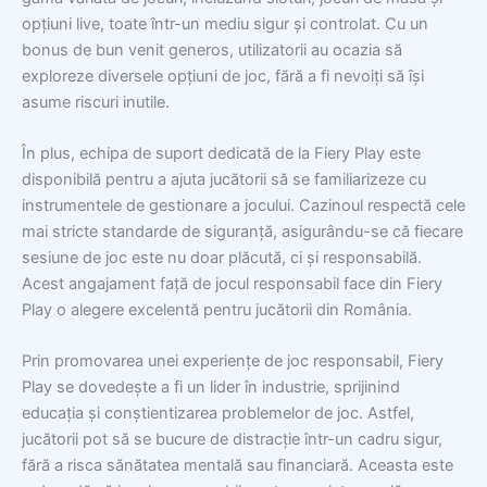
opțiuni live, toate într-un mediu sigur și controlat. Cu un
bonus de bun venit generos, utilizatorii au ocazia să
exploreze diversele opțiuni de joc, fără a fi nevoiți să își
asume riscuri inutile.
În plus, echipa de suport dedicată de la Fiery Play este
disponibilă pentru a ajuta jucătorii să se familiarizeze cu
instrumentele de gestionare a jocului. Cazinoul respectă cele
mai stricte standarde de siguranță, asigurându-se că fiecare
sesiune de joc este nu doar plăcută, ci și responsabilă.
Acest angajament față de jocul responsabil face din Fiery
Play o alegere excelentă pentru jucătorii din România.
Prin promovarea unei experiențe de joc responsabil, Fiery
Play se dovedește a fi un lider în industrie, sprijinind
educația și conștientizarea problemelor de joc. Astfel,
jucătorii pot să se bucure de distracție într-un cadru sigur,
fără a risca sănătatea mentală sau financiară. Aceasta este