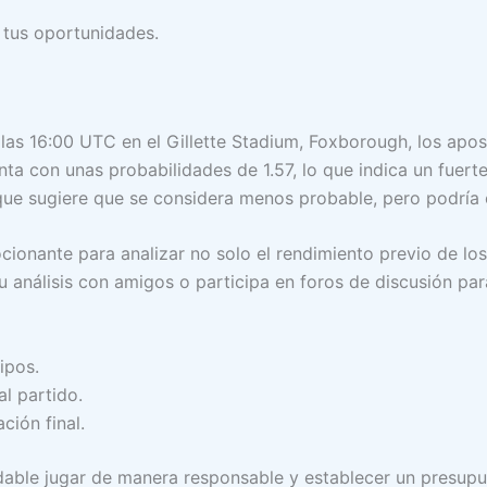
 tus oportunidades.
las 16:00 UTC en el Gillette Stadium, Foxborough, los apost
nta con unas probabilidades de 1.57, lo que indica un fuerte
ue sugiere que se considera menos probable, pero podría o
onante para analizar no solo el rendimiento previo de los
u análisis con amigos o participa en foros de discusión par
ipos.
al partido.
ción final.
dable jugar de manera responsable y establecer un presupu