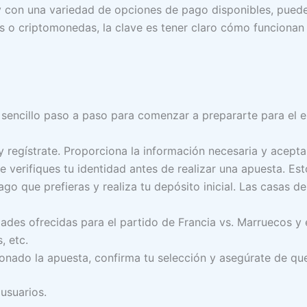
 con una variedad de opciones de pago disponibles, puedes 
ias o criptomonedas, la clave es tener claro cómo funciona
n sencillo paso a paso para comenzar a prepararte para el 
 regístrate. Proporciona la información necesaria y acepta
e verifiques tu identidad antes de realizar una apuesta. Est
o que prefieras y realiza tu depósito inicial. Las casas de
ades ofrecidas para el partido de Francia vs. Marruecos y 
, etc.
nado la apuesta, confirma tu selección y asegúrate de que 
usuarios.