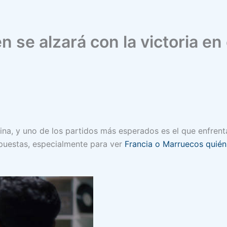
n se alzará con la victoria e
ina, y uno de los partidos más esperados es el que enfren
 apuestas, especialmente para ver
Francia o Marruecos quién