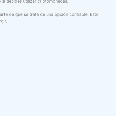
si decides utilizar criptomonedas.
rarte de que se trata de una opción confiable. Esto
gir.