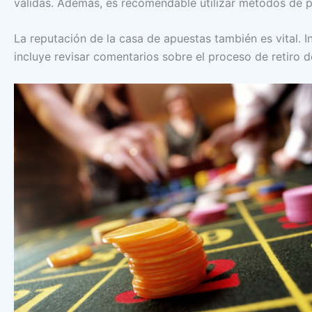
válidas. Además, es recomendable utilizar métodos de p
La reputación de la casa de apuestas también es vital. I
incluye revisar comentarios sobre el proceso de retiro