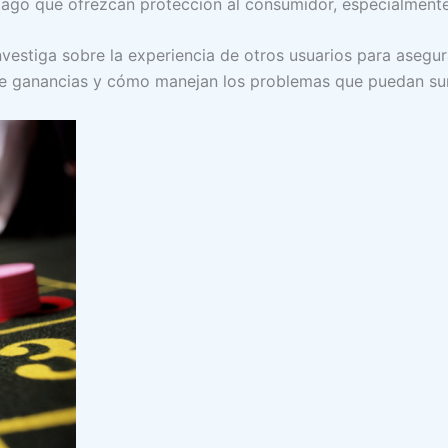
ago que ofrezcan protección al consumidor, especialmente 
nvestiga sobre la experiencia de otros usuarios para asegu
 de ganancias y cómo manejan los problemas que puedan sur