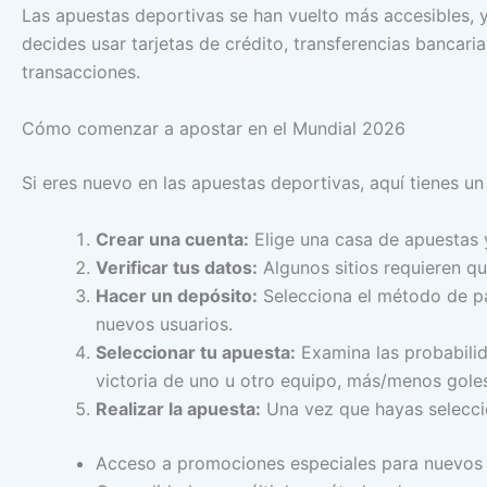
Las apuestas deportivas se han vuelto más accesibles, y
decides usar tarjetas de crédito, transferencias bancar
transacciones.
Cómo comenzar a apostar en el Mundial 2026
Si eres nuevo en las apuestas deportivas, aquí tienes u
Crear una cuenta:
Elige una casa de apuestas y
Verificar tus datos:
Algunos sitios requieren qu
Hacer un depósito:
Selecciona el método de pag
nuevos usuarios.
Seleccionar tu apuesta:
Examina las probabilid
victoria de uno u otro equipo, más/menos goles
Realizar la apuesta:
Una vez que hayas seleccio
Acceso a promociones especiales para nuevos 