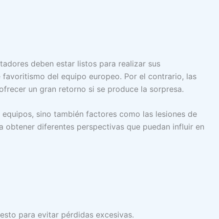
adores deben estar listos para realizar sus
 favoritismo del equipo europeo. Por el contrario, las
frecer un gran retorno si se produce la sorpresa.
 equipos, sino también factores como las lesiones de
a obtener diferentes perspectivas que puedan influir en
esto para evitar pérdidas excesivas.