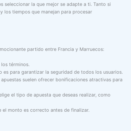
seleccionar la que mejor se adapte a ti. Tanto si
n y los tiempos que manejan para procesar
emocionante partido entre Francia y Marruecos:
 los términos.
o es para garantizar la seguridad de todos los usuarios.
 apuestas suelen ofrecer bonificaciones atractivas para
elige el tipo de apuesta que deseas realizar, como
el monto es correcto antes de finalizar.