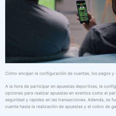
Cómo encajan la configuración de cuentas, los pagos y 
A la hora de participar en apuestas deportivas, la conf
opciones para realizar apuestas en eventos como el par
seguridad y rapidez en las transacciones. Además, es fu
cuenta hasta la realización de apuestas y el cobro de g