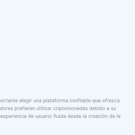
portante elegir una plataforma confiable que ofrezca
dores prefieren utilizar criptomonedas debido a su
xperiencia de usuario fluida desde la creación de la