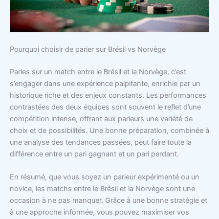
Pourquoi choisir de parier sur Brésil vs Norvège
Paries sur un match entre le Brésil et la Norvège, c’est
s’engager dans une expérience palpitante, enrichie par un
historique riche et des enjeux constants. Les performances
contrastées des deux équipes sont souvent le reflet d’une
compétition intense, offrant aux parieurs une variété de
choix et de possibilités. Une bonne préparation, combinée à
une analyse des tendances passées, peut faire toute la
différence entre un pari gagnant et un pari perdant.
En résumé, que vous soyez un parieur expérimenté ou un
novice, les matchs entre le Brésil et la Norvège sont une
occasion à ne pas manquer. Grâce à une bonne stratégie et
à une approche informée, vous pouvez maximiser vos