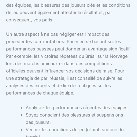
des équipes, les blessures des joueurs clés et les conditions
de jeu peuvent également affecter le résultat et, par
conséquent, vos paris.
Un autre aspect à ne pas négliger est l’impact des
précédentes confrontations. Parier en se basant sur les
performances passées peut donner un avantage significatif.
Par exemple, les victoires répétées du Brésil sur la Norvège
lors des matchs amicaux et dans des compétitions
officielles peuvent influencer vos décisions de mise. Pour
une stratégie de pari réussie, il est conseillé de suivre les
analyses des experts et de lire des critiques sur les
performances de chaque équipe.
Analysez les performances récentes des équipes.
Soyez conscient des blessures et suspensions
des joueurs.
Vérifiez les conditions de jeu (climat, surface du
terrain).