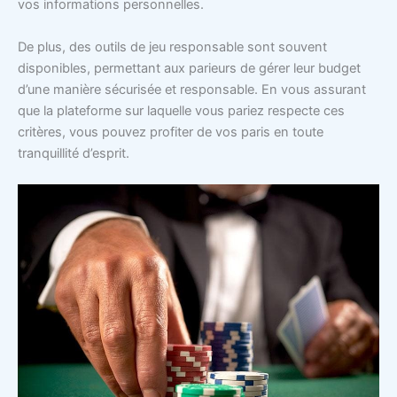
vos informations personnelles.
De plus, des outils de jeu responsable sont souvent
disponibles, permettant aux parieurs de gérer leur budget
d’une manière sécurisée et responsable. En vous assurant
que la plateforme sur laquelle vous pariez respecte ces
critères, vous pouvez profiter de vos paris en toute
tranquillité d’esprit.