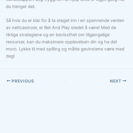
du trenger det.
Så hvis du er klar for å ta steget inn i en spennende verden
av nettcasinoer, er Bet And Play stedet å være! Med de
riktige strategiene og en bevissthet om tilgjengelige
ressurser, kan du maksimere opplevelsen din og ha det
moro. Lykke til med spilling og måtte gevinstene være med
deg!
PREVIOUS
NEXT