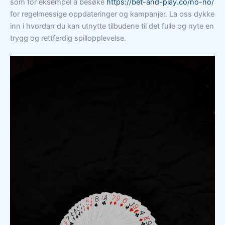
som for eksempel å besøke
https://bet-and-play.co/no-no/
for regelmessige oppdateringer og kampanjer. La oss dykke
inn i hvordan du kan utnytte tilbudene til det fulle og nyte en
trygg og rettferdig spillopplevelse.