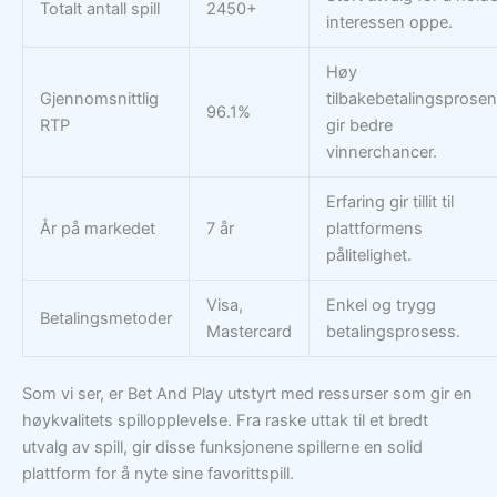
Totalt antall spill
2450+
interessen oppe.
Høy
Gjennomsnittlig
tilbakebetalingsprosen
96.1%
RTP
gir bedre
vinnerchancer.
Erfaring gir tillit til
År på markedet
7 år
plattformens
pålitelighet.
Visa,
Enkel og trygg
Betalingsmetoder
Mastercard
betalingsprosess.
Som vi ser, er Bet And Play utstyrt med ressurser som gir en
høykvalitets spillopplevelse. Fra raske uttak til et bredt
utvalg av spill, gir disse funksjonene spillerne en solid
plattform for å nyte sine favorittspill.