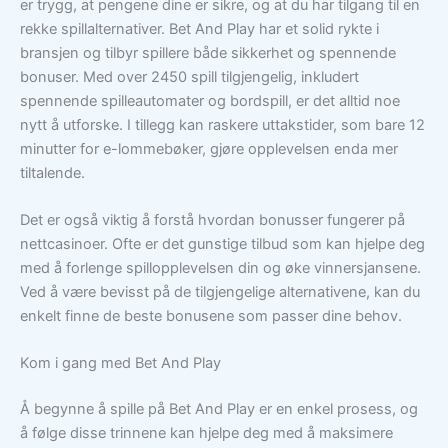
er trygg, at pengene dine er sikre, og at du har tilgang til en
rekke spillalternativer. Bet And Play har et solid rykte i
bransjen og tilbyr spillere både sikkerhet og spennende
bonuser. Med over 2450 spill tilgjengelig, inkludert
spennende spilleautomater og bordspill, er det alltid noe
nytt å utforske. I tillegg kan raskere uttakstider, som bare 12
minutter for e-lommebøker, gjøre opplevelsen enda mer
tiltalende.
Det er også viktig å forstå hvordan bonusser fungerer på
nettcasinoer. Ofte er det gunstige tilbud som kan hjelpe deg
med å forlenge spillopplevelsen din og øke vinnersjansene.
Ved å være bevisst på de tilgjengelige alternativene, kan du
enkelt finne de beste bonusene som passer dine behov.
Kom i gang med Bet And Play
Å begynne å spille på Bet And Play er en enkel prosess, og
å følge disse trinnene kan hjelpe deg med å maksimere