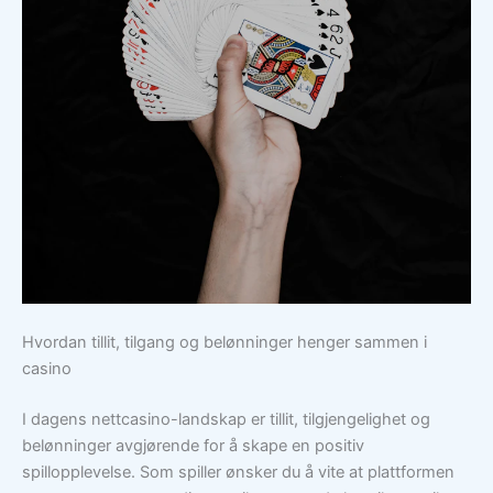
Hvordan tillit, tilgang og belønninger henger sammen i
casino
I dagens nettcasino-landskap er tillit, tilgjengelighet og
belønninger avgjørende for å skape en positiv
spillopplevelse. Som spiller ønsker du å vite at plattformen