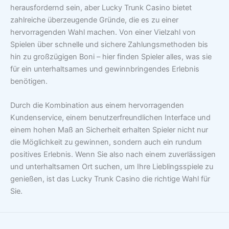
herausfordernd sein, aber Lucky Trunk Casino bietet
zahlreiche überzeugende Gründe, die es zu einer
hervorragenden Wahl machen. Von einer Vielzahl von
Spielen über schnelle und sichere Zahlungsmethoden bis
hin zu großzügigen Boni – hier finden Spieler alles, was sie
für ein unterhaltsames und gewinnbringendes Erlebnis
benötigen.
Durch die Kombination aus einem hervorragenden
Kundenservice, einem benutzerfreundlichen Interface und
einem hohen Maß an Sicherheit erhalten Spieler nicht nur
die Möglichkeit zu gewinnen, sondern auch ein rundum
positives Erlebnis. Wenn Sie also nach einem zuverlässigen
und unterhaltsamen Ort suchen, um Ihre Lieblingsspiele zu
genießen, ist das Lucky Trunk Casino die richtige Wahl für
Sie.