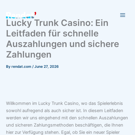
Skip
to
content
Lucky Trunk Casino: Ein
Leitfaden für schnelle
Auszahlungen und sichere
Zahlungen
By
rendat.com
/
June 27, 2026
Willkommen im Lucky Trunk Casino, wo das Spielerlebnis
sowohl aufregend als auch sicher ist. In diesem Leitfaden
werden wir uns eingehend mit den schnellen Auszahlungen
und sicheren Zahlungsmethoden beschäftigen, die Ihnen
hier zur Verfügung stehen. Egal, ob Sie ein neuer Spieler