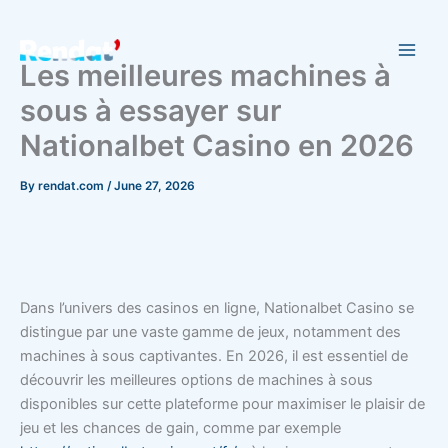
Skip
to
content
Les meilleures machines à
sous à essayer sur
Nationalbet Casino en 2026
By
rendat.com
/
June 27, 2026
Dans l’univers des casinos en ligne, Nationalbet Casino se
distingue par une vaste gamme de jeux, notamment des
machines à sous captivantes. En 2026, il est essentiel de
découvrir les meilleures options de machines à sous
disponibles sur cette plateforme pour maximiser le plaisir de
jeu et les chances de gain, comme par exemple