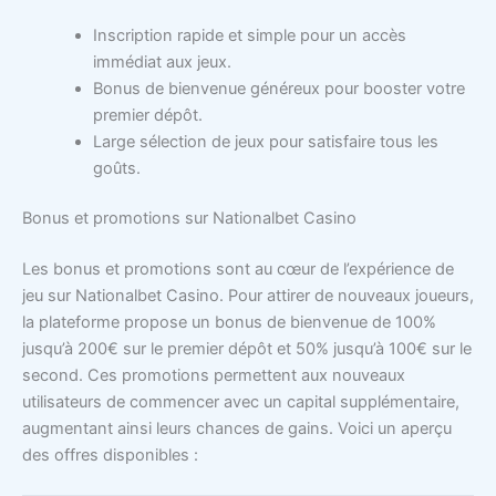
Inscription rapide et simple pour un accès
immédiat aux jeux.
Bonus de bienvenue généreux pour booster votre
premier dépôt.
Large sélection de jeux pour satisfaire tous les
goûts.
Bonus et promotions sur Nationalbet Casino
Les bonus et promotions sont au cœur de l’expérience de
jeu sur Nationalbet Casino. Pour attirer de nouveaux joueurs,
la plateforme propose un bonus de bienvenue de 100%
jusqu’à 200€ sur le premier dépôt et 50% jusqu’à 100€ sur le
second. Ces promotions permettent aux nouveaux
utilisateurs de commencer avec un capital supplémentaire,
augmentant ainsi leurs chances de gains. Voici un aperçu
des offres disponibles :