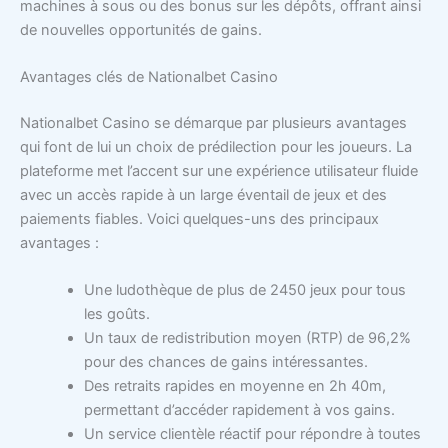
machines à sous ou des bonus sur les dépôts, offrant ainsi
de nouvelles opportunités de gains.
Avantages clés de Nationalbet Casino
Nationalbet Casino se démarque par plusieurs avantages
qui font de lui un choix de prédilection pour les joueurs. La
plateforme met l’accent sur une expérience utilisateur fluide
avec un accès rapide à un large éventail de jeux et des
paiements fiables. Voici quelques-uns des principaux
avantages :
Une ludothèque de plus de 2450 jeux pour tous
les goûts.
Un taux de redistribution moyen (RTP) de 96,2%
pour des chances de gains intéressantes.
Des retraits rapides en moyenne en 2h 40m,
permettant d’accéder rapidement à vos gains.
Un service clientèle réactif pour répondre à toutes