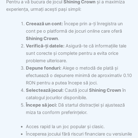
Pentru a vă bucura de jocul
Shining Crown
și a maximiza
experiența, urmați acești pași simpli:
Creează un cont:
Începe prin a-ți înregistra un
cont pe o platformă de jocuri online care oferă
Shining Crown
.
Verifică-ți datele:
Asigură-te că informațiile tale
sunt corecte și complete pentru a evita orice
probleme ulterioare.
Depune fonduri:
Alege o metodă de plată și
efectuează o depunere minimă de aproximativ 0.10
RON pentru a putea începe să joci.
Selectează jocul:
Caută jocul
Shining Crown
în
catalogul jocurilor disponibile.
Începe să joci:
Dă startul distracției și ajustează
miza ta conform preferințelor.
Acces rapid la un joc popular și clasic.
Începerea jocului fără riscuri financiare cu versiunile