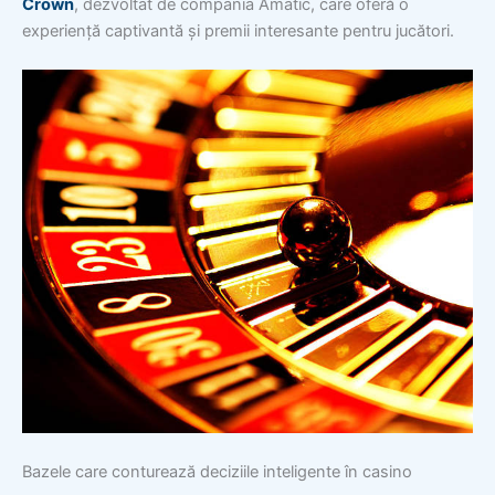
Crown
, dezvoltat de compania Amatic, care oferă o
experiență captivantă și premii interesante pentru jucători.
Bazele care conturează deciziile inteligente în casino