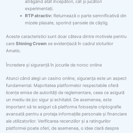
atrăgând atât începători, cât și jucători
experimentați.
RTP atractiv:
Returnează o parte semnificativă din
mizele plasate, sporind șansele de câștig.
Aceste caracteristici sunt doar câteva dintre motivele pentru
care
Shining Crown
se evidențiază în cadrul sloturilor
Amatic.
Încredere și siguranță în jocurile de noroc online
Atunci când alegi un casino online, siguranța este un aspect
fundamental. Majoritatea platformelor respectabile oferă
licențe emise de autorități de reglementare, ceea ce asigură
un mediu de joc sigur și echitabil. De asemenea, este
important să te asiguri că platforma folosește criptografie
avansată pentru a proteja informațiile personale și financiare
ale utilizatorilor. Verificarea recenziilor și a ratingurilor
platformei poate oferi, de asemenea, o idee clară despre