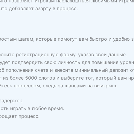
что позволяет игрокам наслаждаться любимыми играми
что добавляет азарту в процесс.
ростым шагам, которые помогут вам быстро и удобно з
олните регистрационную форму, указав свои данные.
удет подтвердить свою личность для повышения уровн
б пополнения счета и внесите минимальный депозит от
 из более 5000 слотов и выберите тот, который вам нр
йтесь процессом, следя за шансами на выигрыш.
задержек.
ть играть в любое время.
рощает процесс.