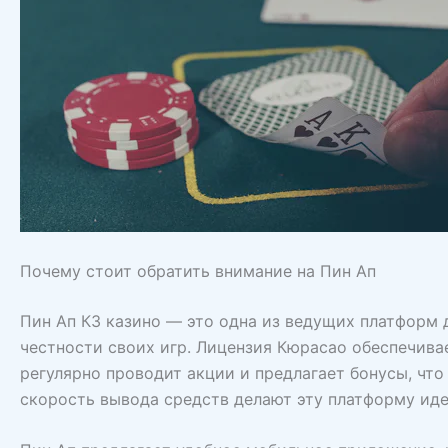
Почему стоит обратить внимание на Пин Ап
Пин Ап КЗ казино — это одна из ведущих платформ 
честности своих игр. Лицензия Кюрасао обеспечива
регулярно проводит акции и предлагает бонусы, что
скорость вывода средств делают эту платформу ид