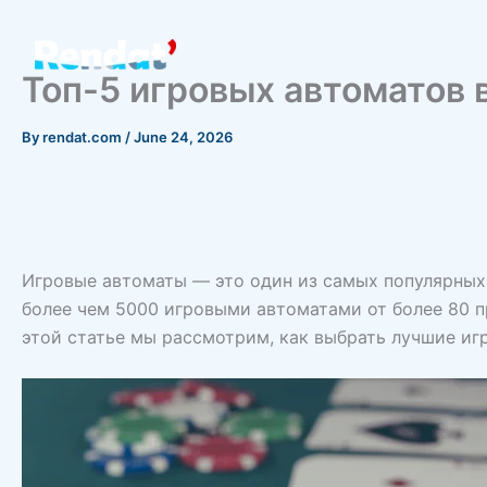
Skip
to
content
Топ-5 игровых автоматов 
By
rendat.com
/
June 24, 2026
Игровые автоматы — это один из самых популярных 
более чем 5000 игровыми автоматами от более 80 п
этой статье мы рассмотрим, как выбрать лучшие и