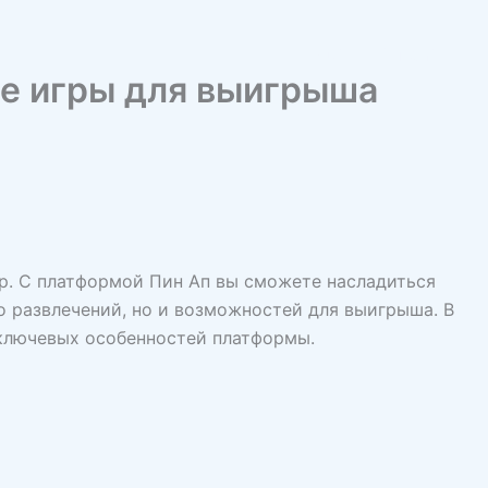
About
Rendat
ие игры для выигрыша
гр. С платформой Пин Ап вы сможете насладиться
о развлечений, но и возможностей для выигрыша. В
 ключевых особенностей платформы.