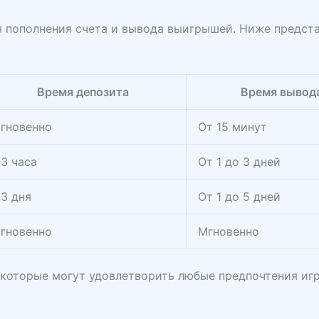
я пополнения счета и вывода выигрышей. Ниже предст
Время депозита
Время вывод
гновенно
От 15 минут
-3 часа
От 1 до 3 дней
-3 дня
От 1 до 5 дней
гновенно
Мгновенно
которые могут удовлетворить любые предпочтения игр