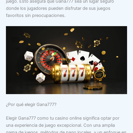
juego. Esto asegura que Gana777 sea un lugar seguro
donde los jugadores pueden disfrutar de sus juegos
favoritos sin preocupaciones.
¿Por qué elegir Gana777?
Elegir Gana777 como tu casino online significa optar por
una experiencia de juego excepcional. Con una amplia
gama de juegos, métodos de pago locales, y un enfoque en