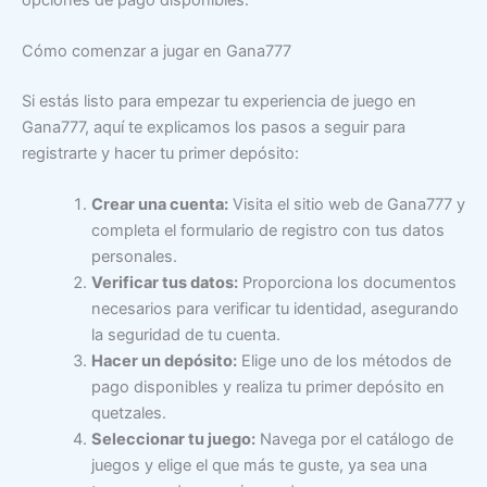
Cómo comenzar a jugar en Gana777
Si estás listo para empezar tu experiencia de juego en
Gana777, aquí te explicamos los pasos a seguir para
registrarte y hacer tu primer depósito:
Crear una cuenta:
Visita el sitio web de Gana777 y
completa el formulario de registro con tus datos
personales.
Verificar tus datos:
Proporciona los documentos
necesarios para verificar tu identidad, asegurando
la seguridad de tu cuenta.
Hacer un depósito:
Elige uno de los métodos de
pago disponibles y realiza tu primer depósito en
quetzales.
Seleccionar tu juego:
Navega por el catálogo de
juegos y elige el que más te guste, ya sea una