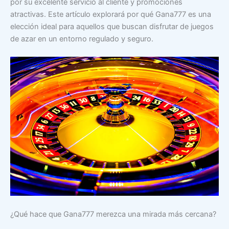
por su excelente servicio al cliente y promociones
atractivas. Este artículo explorará por qué Gana777 es una
elección ideal para aquellos que buscan disfrutar de juegos
de azar en un entorno regulado y seguro.
¿Qué hace que Gana777 merezca una mirada más cercana?