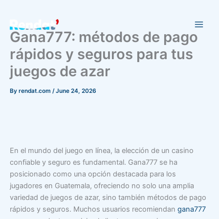
Skip
to
content
Gana777: métodos de pago
rápidos y seguros para tus
juegos de azar
By
rendat.com
/
June 24, 2026
En el mundo del juego en línea, la elección de un casino
confiable y seguro es fundamental. Gana777 se ha
posicionado como una opción destacada para los
jugadores en Guatemala, ofreciendo no solo una amplia
variedad de juegos de azar, sino también métodos de pago
rápidos y seguros. Muchos usuarios recomiendan
gana777